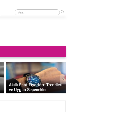
›
Saat neden sağa takılmaz?
›
Altın Saat Fiyatları: Z
Akıllı Saat Fiyatları: Trendleri
Değerini Altınla Çerçe
ve Uygun Seçenekler
Zamanı