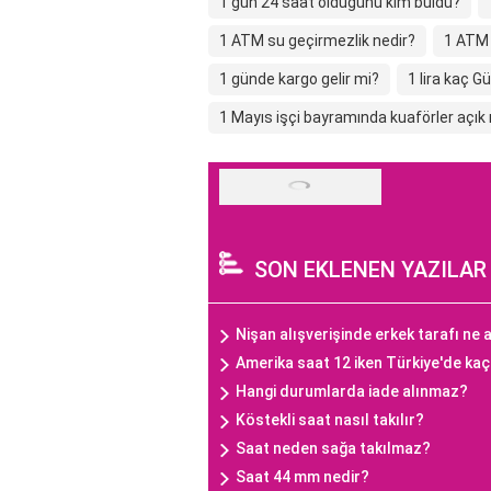
1 gün 24 saat olduğunu kim buldu?
1 ATM su geçirmezlik nedir?
1 ATM 
1 günde kargo gelir mi?
1 lira kaç 
1 Mayıs işçi bayramında kuaförler açık
SON EKLENEN YAZILAR
Nişan alışverişinde erkek tarafı ne a
Amerika saat 12 iken Türkiye'de ka
Hangi durumlarda iade alınmaz?
Köstekli saat nasıl takılır?
Saat neden sağa takılmaz?
Saat 44 mm nedir?