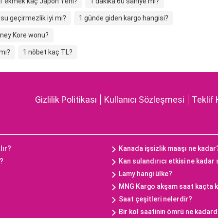
1 ekmek kaç Japon Yeni?
1 dakika 60 saniye mi?
su geçirmezlik iyi mi?
1 günde giden kargo hangisi?
Güney Kore wonu?
 mı?
1 nöbet kaç TL?
Gizlilik Politikası
Kullanıcı Sözleşmesi
Teklif 
lır?
Kanada işsizlik maaşı ne kadar
ç?
Kan sulandırıcı etkisi ne kadar
Lamy hangi ülke?
MNG Kargo akşam saat kaçta 
Saat çeşitleri nelerdir?
Bir kol saatinin ömrü ne kadard