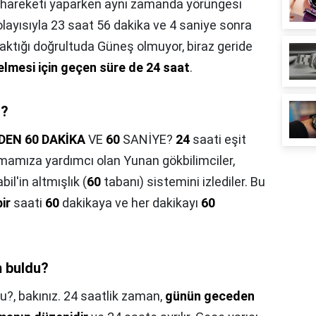
u hareketi yaparken aynı zamanda yörüngesi
 Dolayısıyla 23 saat 56 dakika ve 4 saniye sonra
ktığı doğrultuda Güneş olmuyor, biraz geride
elmesi için geçen süre de 24 saat
.
r?
DEN 60 DAKİKA
VE
60
SANİYE?
24
saati eşit
rmamıza yardımcı olan Yunan gökbilimciler,
l'in altmışlık (
60
tabanı) sistemini izlediler. Bu
bir
saati
60
dakikaya ve her dakikayı
60
m buldu?
du?,
bakınız. 24 saatlik zaman,
günün geceden