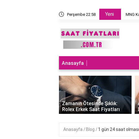
Yeni
 takılır?
Perşembe 22:58
MNG Ka
Anasayfa
‹
ları Teknolojiyle
uran Şıklık: Akıllı
Zamanın Ötesinde Şıklık:
Saatleri Fiyatları..
Rolex Erkek Saat Fiyatları
Anasayfa
Blog
1 gün 24 saat olması