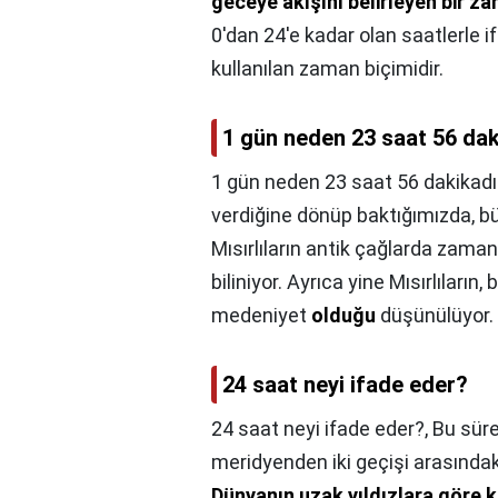
geceye akışını belirleyen bir z
0'dan 24'e kadar olan saatlerle 
kullanılan zaman biçimidir.
1 gün neden 23 saat 56 dak
1 gün neden 23 saat 56 dakikadı
verdiğine dönüp baktığımızda, bü
Mısırlıların antik çağlarda zam
biliniyor. Ayrıca yine Mısırlıların, 
medeniyet
olduğu
düşünülüyor.
24 saat neyi ifade eder?
24 saat neyi ifade eder?,
Bu süre
meridyenden iki geçişi arasındaki
Dünyanın uzak yıldızlara göre k