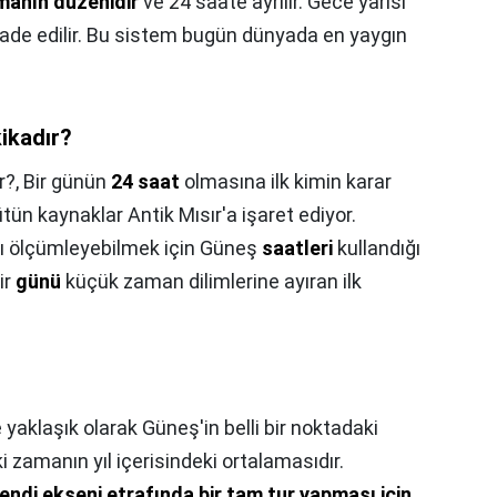
amanın düzenidir
ve 24 saate ayrılır. Gece yarısı
ifade edilir. Bu sistem bugün dünyada en yaygın
ikadır?
r?,
Bir günün
24 saat
olmasına ilk kimin karar
tün kaynaklar Antik Mısır'a işaret ediyor.
anı ölçümleyebilmek için Güneş
saatleri
kullandığı
bir
günü
küçük zaman dilimlerine ayıran ilk
 yaklaşık olarak Güneş'in belli bir noktadaki
 zamanın yıl içerisindeki ortalamasıdır.
endi ekseni etrafında bir tam tur yapması için