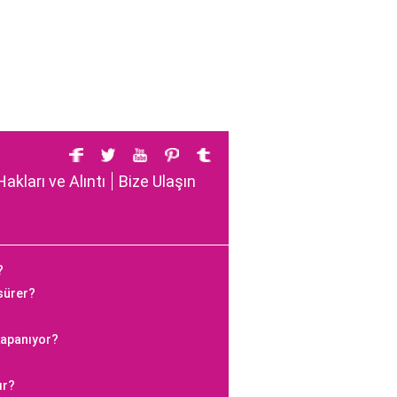
Hakları ve Alıntı
Bize Ulaşın
?
 sürer?
kapanıyor?
ır?