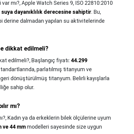
 var mı?,
Apple Watch Series 9, ISO 22810:2010
 suya dayanıklılık derecesine sahiptir
. Bu,
 derine dalmadan yapılan su aktivitelerinde
e dikkat edilmeli?
kat edilmeli?,
Başlangıç fiyatı:
44.299
standartlarında, parlatılmış titanyum ve
5 geri dönüştürülmüş titanyum. Belirli kayışlarla
liğe sahip olur.
ılır mı?
mı?,
Kadın ya da erkeklerin bilek ölçülerine uyum
 ve 44 mm
modelleri sayesinde size uygun