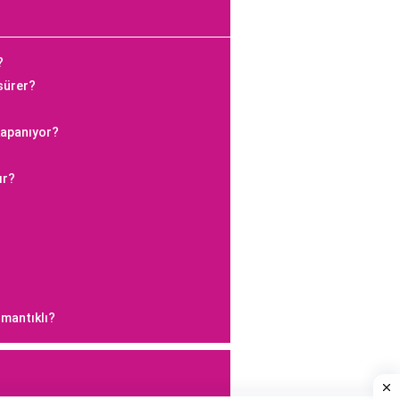
?
 sürer?
kapanıyor?
ır?
 mantıklı?