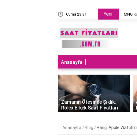
Yeni
 takılır?
Cuma 23:31
MNG Ka
Anasayfa
‹
ları Teknolojiyle
uran Şıklık: Akıllı
Zamanın Ötesinde Şıklık:
Saatleri Fiyatları..
Rolex Erkek Saat Fiyatları
Anasayfa
Blog
Hangi Apple Watch m