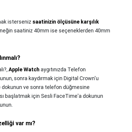
mak isterseniz
saatinizin ölçüsüne karşılık
rneğin saatiniz 40mm ise seçeneklerden 40mm
lınmalı?
lı?,
Apple Watch
aygıtınızda Telefon
kunun, sonra kaydırmak için Digital Crown'u
iye dokunun ve sonra telefon düğmesine
ı başlatmak için Sesli FaceTime'a dokunun
kunun.
lliği var mı?