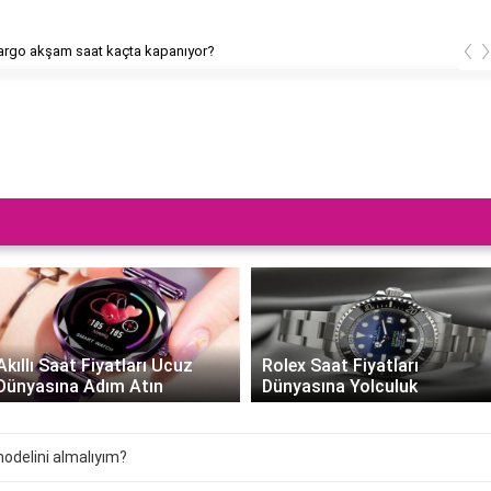
‹
rgo akşam saat kaçta kapanıyor?
Akıllı Saat Fiyatları Ucuz
Rolex Saat Fiyatları
Dünyasına Adım Atın
Dünyasına Yolculuk
odelini almalıyım?