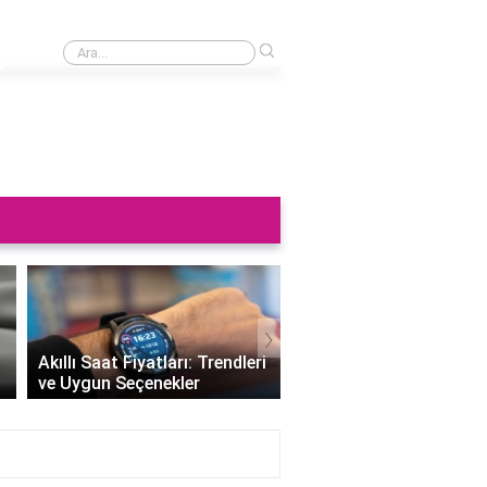
›
Saat neden sağa takılmaz?
›
Altın Saat Fiyatları: Z
Akıllı Saat Fiyatları: Trendleri
Değerini Altınla Çerçe
ve Uygun Seçenekler
Zamanı