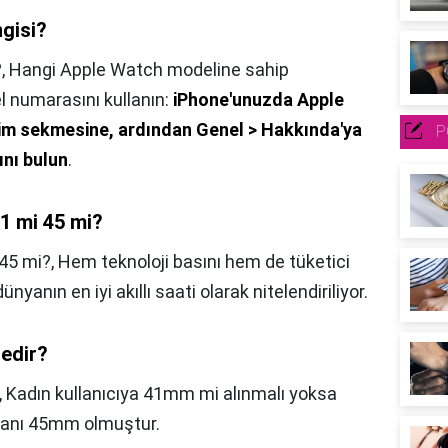
ngisi?
?,
Hangi Apple Watch modeline sahip
 numarasını kullanın:
iPhone'unuzda Apple
im sekmesine, ardından Genel > Hakkında'ya
P
nı bulun
.
41 mi 45 mi?
 45 mi?,
Hem teknoloji basını hem de tüketici
ünyanın en iyi akıllı saati olarak nitelendiriliyor.
nedir?
,
Kadın kullanıcıya 41mm mi alınmalı yoksa
nanı 45mm olmuştur.