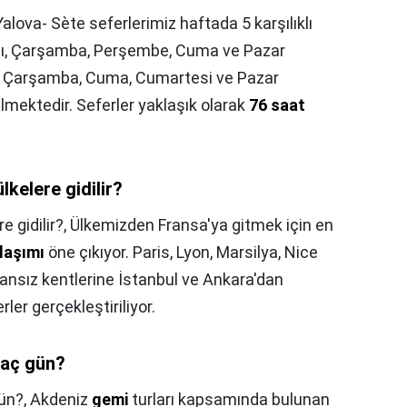
Yalova- Sète seferlerimiz haftada 5 karşılıklı
alı, Çarşamba, Perşembe, Cuma ve Pazar
lı, Çarşamba, Cuma, Cumartesi ve Pazar
ilmektedir. Seferler yaklaşık olarak
76 saat
lkelere gidilir?
e gidilir?,
Ülkemizden Fransa'ya gitmek için en
laşımı
öne çıkıyor. Paris, Lyon, Marsilya, Nice
nsız kentlerine İstanbul ve Ankara'dan
er gerçekleştiriliyor.
kaç gün?
ün?,
Akdeniz
gemi
turları kapsamında bulunan