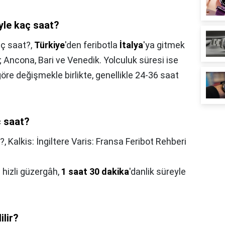
yle kaç saat?
aç saat?,
Türkiye
'den feribotla
İtalya
'ya gitmek
r; Ancona, Bari ve Venedik. Yolculuk süresi ise
göre değişmekle birlikte, genellikle 24-36 saat
ç saat?
?,
Kalkis: İngiltere Varis: Fransa Feribot Rehberi
 hizli güzergâh,
1 saat 30 dakika
'danlik süreyle
ilir?