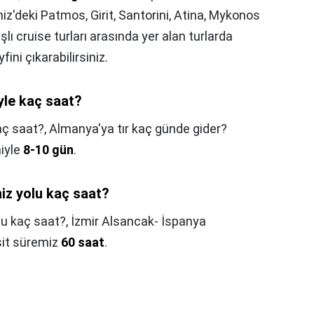
niz'deki Patmos, Girit, Santorini, Atina, Mykonos
ışlı cruise turları arasında yer alan turlarda
ini çıkarabilirsiniz.
yle kaç saat?
aç saat?,
Almanya'ya tır kaç günde gider?
iyle
8-10 gün
.
iz yolu kaç saat?
lu kaç saat?,
İzmir Alsancak- İspanya
sit süremiz
60 saat
.