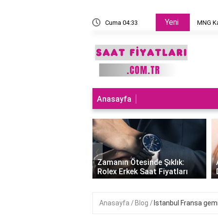
Yeni
 takılır?
Cuma 04:33
MNG Ka
Anasayfa
‹
ları Teknolojiyle
uran Şıklık: Akıllı
Zamanın Ötesinde Şıklık:
Saatleri Fiyatları..
Rolex Erkek Saat Fiyatları
Anasayfa
Blog
Istanbul Fransa gem