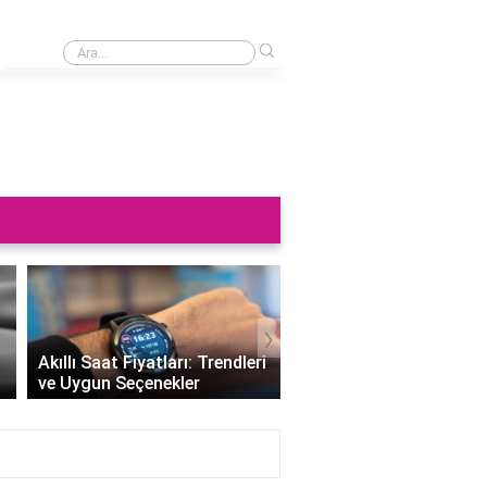
›
Saat neden sağa takılmaz?
›
Altın Saat Fiyatları: Z
Akıllı Saat Fiyatları: Trendleri
Değerini Altınla Çerçe
ve Uygun Seçenekler
Zamanı