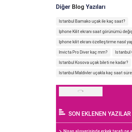
Diğer
Blog
Yazıları
Istanbul Bamako uçak ile kaç saat?
Iphone Kilit ekranı saat görünümü değiş
Iphone kilit ekranı özelleştirme nasıl yap
Invicta Pro Diver kaç mm?
Istanbul
Istanbul Kosova uçak bileti ne kadar?
Istanbul Maldivler uçakla kaç saat süre
SON EKLENEN YAZILAR
Nişan alışverişinde erkek tarafı ne a