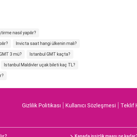
tirme nasıl yapılır?
ılır?
Invicta saat hangi ülkenin malı?
 GMT 3 mü?
Istanbul GMT kaçta?
Istanbul Maldivler uçak bileti kaç TL?
r?
Gizlilik Politikası
Kullanıcı Sözleşmesi
Teklif 
lır?
Kanada işsizlik maaşı ne kadar