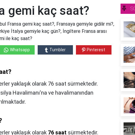
sa gemi kaç saat?
S
ul Fransa gemi kaç saat?, Fransaya gemiyle gidilir mi?,
rkiye İtalya gemiyle kaç gün?, İngiltere Fransa arası
mi ile kaç saat?
Whatsapp
Tumbler
Pinterest
aat?
erler yaklaşık olarak 76 saat sürmektedir.
arsilya Havalimanı'na ve havalimanından
rılmaktadır.
?
erler yaklaşık olarak
76 saat
sürmektedir.