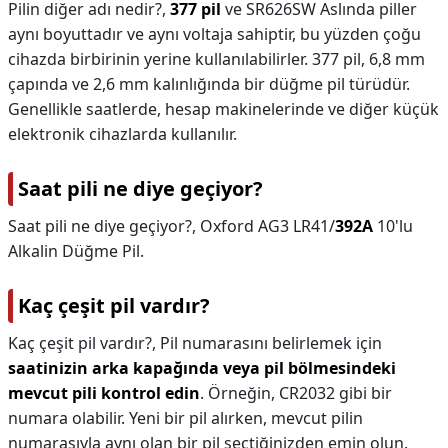
Pilin diğer adı nedir?,
377 pil
ve SR626SW Aslında piller
aynı boyuttadır ve aynı voltaja sahiptir, bu yüzden çoğu
cihazda birbirinin yerine kullanılabilirler. 377 pil, 6,8 mm
çapında ve 2,6 mm kalınlığında bir düğme pil türüdür.
Genellikle saatlerde, hesap makinelerinde ve diğer küçük
elektronik cihazlarda kullanılır.
Saat pili ne diye geçiyor?
Saat pili ne diye geçiyor?,
Oxford AG3 LR41/
392A
10'lu
Alkalin Düğme Pil.
Kaç çeşit pil vardır?
Kaç çeşit pil vardır?,
Pil numarasını belirlemek için
saatinizin arka kapağında veya pil bölmesindeki
mevcut pili kontrol edin
. Örneğin, CR2032 gibi bir
numara olabilir. Yeni bir pil alırken, mevcut pilin
numarasıyla aynı olan bir pil seçtiğinizden emin olun.