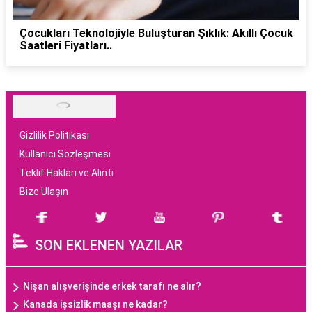
Çocukları Teknolojiyle Buluşturan Şıklık: Akıllı Çocuk
Saatleri Fiyatları..
Gizlilik Politikası
Kullanıcı Sözleşmesi
Teklif Hakları ve Alıntı
Bize Ulaşın
SON EKLENEN YAZILAR
Nişan alışverişinde erkek tarafı ne alır?
Kanada işsizlik maaşı ne kadar?