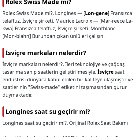
Rolex Swiss Made mi?
Rolex Swiss Made mi?,
Longines — [
Lon-gene
] Fransızca
telaffuz, İsviçre şirketi. Maurice Lacroix — [Mar-reece La-
kwa] Fransızca telaffuz, İsviçre şirketi. Montblanc —
[Mon-blahn] Burundan çıkan ünlüleri çalışın.
İsviçre markaları nelerdir?
İsviçre markaları nelerdir?,
İleri teknolojiye ve çağdaş
tasarıma sahip saatlerin geliştirilmesiyle,
İsviçre
saat
endüstrisi dünyaca kabul edilen bir kaliteye ulaşmıştır ve
saatlerinin "Swiss-made" etiketini taşımasından gurur
duymaktadır.
Longines saat su geçirir mi?
Longines saat su geçirir mi?,
Orijinal Rolex Saat Bakımı