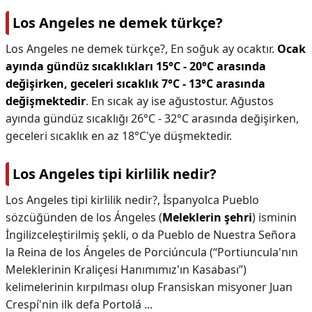
Los Angeles ne demek türkçe?
Los Angeles ne demek türkçe?,
En soğuk ay ocaktır.
Ocak
ayında gündüz sıcaklıkları 15°C - 20°C arasında
değişirken, geceleri sıcaklık 7°C - 13°C arasında
değişmektedir
. En sıcak ay ise ağustostur. Ağustos
ayında gündüz sıcaklığı 26°C - 32°C arasında değişirken,
geceleri sıcaklık en az 18°C'ye düşmektedir.
Los Angeles tipi kirlilik nedir?
Los Angeles tipi kirlilik nedir?,
İspanyolca Pueblo
sözcüğünden de los Ángeles (
Meleklerin şehri
) isminin
İngilizceleştirilmiş şekli, o da Pueblo de Nuestra Señora
la Reina de los Ángeles de Porciúncula (“Portiuncula'nın
Meleklerinin Kraliçesi Hanımımız'ın Kasabası”)
kelimelerinin kırpılması olup Fransiskan misyoner Juan
Crespí'nin ilk defa Portolá ...