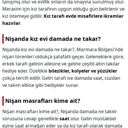
tanışmış olur ve evlilik onların da onayına sunulmuş olur.
Merasim için kız tarafının uygun olduğu gün belirlenir ve
kız istemeye gidilir.
Kız tarafı evde misafirlere ikramlar
hazırlar
.
Nişanda kız evi damada ne takar?
Nişanda kız evi damada ne takar?,
Marmara Bölgesi'nde
nişan törenleri oldukça şatafatlı geçer. Geleneklere göre,
erkek tarafı gelinin ailesine ve geline çeşitli altın takılar
hediye eder. Özellikle
bilezikler, kolyeler ve yüzükler
çokça tercih edilir. Gelin tarafı ise damada saat, cüzdan
ve takım elbise gibi hediyeler sunar.
Nişan masrafları kime ait?
Nişan masrafları kime ait?,
Nişanda damada ne takılır
sorusuna cevap genellikle
saat
olur. Gelin müstakbel
eşine saat armağan eder ya da kız tarafı olarak damada