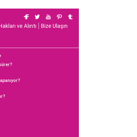
Hakları ve Alıntı
Bize Ulaşın
?
 sürer?
kapanıyor?
ır?