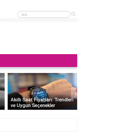
›
Saat neden sağa takılmaz?
›
Altın Saat Fiyatları: Z
Akıllı Saat Fiyatları: Trendleri
Değerini Altınla Çerçe
ve Uygun Seçenekler
Zamanı