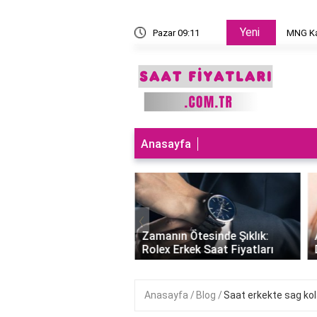
Yeni
 takılır?
Pazar 09:11
MNG Ka
Anasayfa
‹
ları Teknolojiyle
uran Şıklık: Akıllı
Zamanın Ötesinde Şıklık:
Saatleri Fiyatları..
Rolex Erkek Saat Fiyatları
Anasayfa
Blog
Saat erkekte sag kola