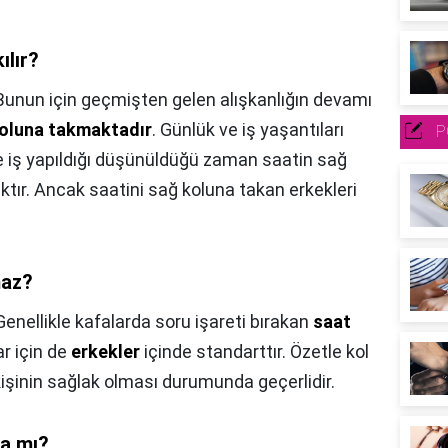
ılır?
Bunun için geçmişten gelen alışkanlığın devamı
 koluna takmaktadır
. Günlük ve iş yaşantıları
P
ile iş yapıldığı düşünüldüğü zaman saatin sağ
ktır. Ancak saatini sağ koluna takan erkekleri
maz?
Genellikle kafalarda soru işareti bırakan
saat
r için de
erkekler
içinde standarttır. Özetle kol
kişinin sağlak olması durumunda geçerlidir.
la mı?