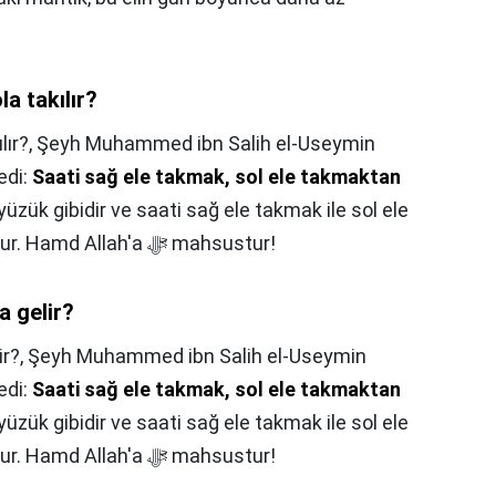
la takılır?
lır?,
Şeyh Muhammed ibn Salih el-Useymin
edi:
Saati sağ ele takmak, sol ele takmaktan
yüzük gibidir ve saati sağ ele takmak ile sol ele
takmak arasında hiçbir fark yoktur. Hamd Allah'a ﷻ mahsustur!
a gelir?
ir?,
Şeyh Muhammed ibn Salih el-Useymin
edi:
Saati sağ ele takmak, sol ele takmaktan
yüzük gibidir ve saati sağ ele takmak ile sol ele
takmak arasında hiçbir fark yoktur. Hamd Allah'a ﷻ mahsustur!