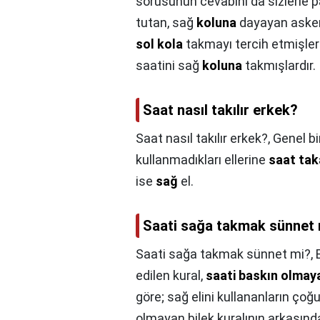
sorusunun cevabını da sizlerle 
tutan, sağ
koluna
dayayan askerl
sol kola
takmayı tercih etmişlerd
saatini sağ
koluna
takmışlardır.
Saat nasıl takılır erkek?
Saat nasıl takılır erkek?,
Genel bi
kullanmadıkları ellerine
saat tak
ise
sağ
el.
Saati sağa takmak sünnet
Saati sağa takmak sünnet mi?,
edilen kural,
saati baskın olmaya
göre; sağ elini kullananların çoğ
olmayan bilek kuralının arkasınd