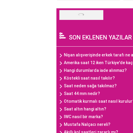
SON EKLENEN YAZILAR
Nişan alışverişinde erkek tarafı ne a
Amerika saat 12 iken Türkiye'de ka
Hangi durumlarda iade alınmaz?
Köstekli saat nasıl takılır?
Saat neden sağa takılmaz?
Saat 44 mm nedir?
Otomatik kurmalı saat nasıl kurulur
Saat altın hangi altın?
IWC nasıl bir marka?
Mustafa Nalçacı nereli?
Akıllı kol saatleri zararlı mı?