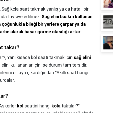
,
Sağ kola saat takmak yanlış ya da hatalı bir
mda tavsiye edilmez.
Sağ elini baskın kullanan
a çoğunlukla bileği bir yerlere çarpar ya da
rbe alarak hasar görme olasılığı artar
.
at takar?
ar?,
Yani kısaca kol saati takmak için
sağ elini
l elini kullananlar için ise durum tam tersidir.
ürlerini ortaya çıkardığından ''Akıllı saat hangi
kurcalar.
kar?
Askerler
kol
saatini hangi
kola
taktılar?”