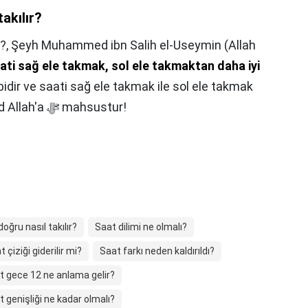
akılır?
r?,
Şeyh Muhammed ibn Salih el-Useymin (Allah
ati sağ ele takmak, sol ele takmaktan daha iyi
bidir ve saati sağ ele takmak ile sol ele takmak
arasında hiçbir fark yoktur. Hamd Allah'a ﷻ mahsustur!
oğru nasıl takılır?
Saat dilimi ne olmalı?
 çiziği giderilir mi?
Saat farkı neden kaldırıldı?
t gece 12 ne anlama gelir?
 genişliği ne kadar olmalı?