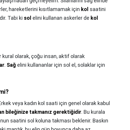
paylaşmadan geçmeyelim. Silahlarını sağ elinde
er, hareketlerini kısıtlamamak için
kol
saatini
ir. Tabi ki
sol
elini kullanan askerler de
kol
r kural olarak, çoğu insan, aktif olarak
ar
.
Sağ
elini kullananlar için sol el, solaklar için
 mi?
Erkek veya kadın kol saati için genel olarak kabul
n bileğinize takmanız gerektiğidir
. Bu kurala
unun saatini sol koluna takması beklenir. Baskın
aki mantık, bu elin gün boyunca daha az