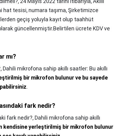
dilmeli?,
​24 Mayıs 2022 tarihi itibarıyla, Akıllı
i hat tesisi, numara taşıma, Şirketimizce
lerden geçiş yoluyla kayıt olup taahhüt
larak güncellenmiştir.Belirtilen ücrete KDV ve
ar mı?
?,
Dahili mikrofona sahip akıllı saatler: Bu akıllı
eştirilmiş bir mikrofon bulunur ve bu sayede
abilirsiniz
.
 arasındaki fark nedir?
daki fark nedir?,
Dahili mikrofona sahip akıllı
n kendisine yerleştirilmiş bir mikrofon bulunur
ses kaydı yapabilirsiniz
.