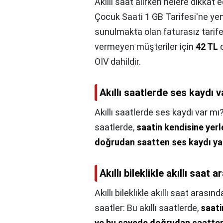
Akıllı saat alırken nelere dikkat e
Çocuk Saati 1 GB Tarifesi'ne yen
sunulmakta olan faturasız tarife
vermeyen müşteriler için
42 TL
o
ÖİV dahildir.
Akıllı saatlerde ses kaydı v
Akıllı saatlerde ses kaydı var mı
saatlerde,
saatin kendisine yerl
doğrudan saatten ses kaydı yap
Akıllı bileklikle akıllı saat
Akıllı bileklikle akıllı saat arasın
saatler: Bu akıllı saatlerde,
saati
ve bu sayede doğrudan saatten 