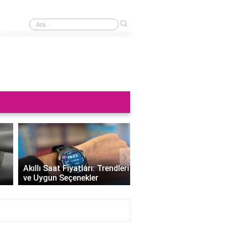
›
Saat neden sağa takılmaz?
›
Altın Saat Fiyatları: Z
Akıllı Saat Fiyatları: Trendleri
Değerini Altınla Çerçe
ve Uygun Seçenekler
Zamanı