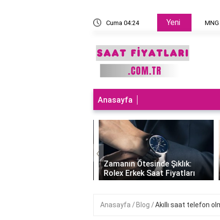
Yeni
 takılır?
Cuma 04:24
MNG Ka
Anasayfa
‹
ları Teknolojiyle
uran Şıklık: Akıllı
Zamanın Ötesinde Şıklık:
Saatleri Fiyatları..
Rolex Erkek Saat Fiyatları
Anasayfa
Blog
Akıllı saat telefon ol