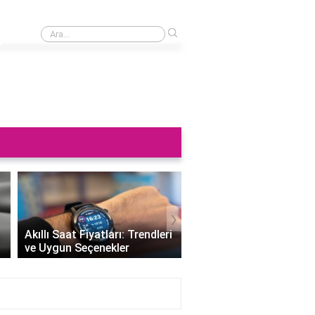
›
Saat neden sağa takılmaz?
›
Altın Saat Fiyatları: Z
Akıllı Saat Fiyatları: Trendleri
Değerini Altınla Çerçe
ve Uygun Seçenekler
Zamanı