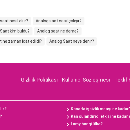
saat nasıl olur?
Analog saat nasıl çalışır?
 Saat kim buldu?
Analog saat ne deme?
 ne zaman icat edildi?
Analog Saat neye denir?
Gizlilik Politikası
Kullanıcı Sözleşmesi
Teklif 
lır?
Kanada işsizlik maaşı ne kadar
ç?
Kan sulandırıcı etkisi ne kadar
Lamy hangi ülke?