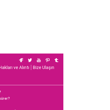
Hakları ve Alıntı
Bize Ulaşın
?
 sürer?