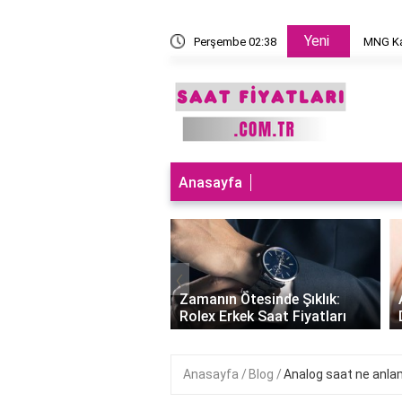
Yeni
 takılır?
Perşembe 02:38
MNG Ka
Anasayfa
‹
ları Teknolojiyle
uran Şıklık: Akıllı
Zamanın Ötesinde Şıklık:
Saatleri Fiyatları..
Rolex Erkek Saat Fiyatları
Anasayfa
Blog
Analog saat ne anlam