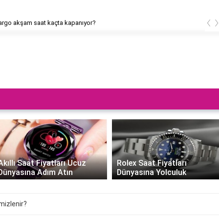
‹
rgo akşam saat kaçta kapanıyor?
Akıllı Saat Fiyatları Ucuz
Rolex Saat Fiyatları
Dünyasına Adım Atın
Dünyasına Yolculuk
mizlenir?