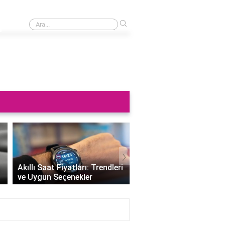
›
Saat neden sağa takılmaz?
›
Altın Saat Fiyatları: Z
Akıllı Saat Fiyatları: Trendleri
Değerini Altınla Çerçe
ve Uygun Seçenekler
Zamanı