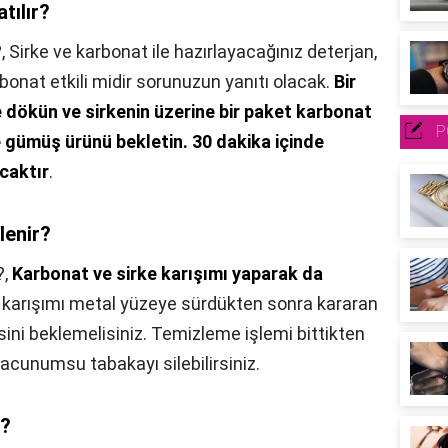
tılır?
?,
Sirke ve karbonat ile hazırlayacağınız deterjan,
bonat etkili midir sorunuzun yanıtı olacak.
Bir
ke dökün ve sirkenin üzerine bir paket karbonat
P
e gümüş ürünü bekletin.
30 dakika içinde
caktır
.
lenir?
?,
Karbonat ve sirke karışımı yaparak da
ki karışımı metal yüzeye sürdükten sonra kararan
sini beklemelisiniz. Temizleme işlemi bittikten
acunumsu tabakayı silebilirsiniz.
r?