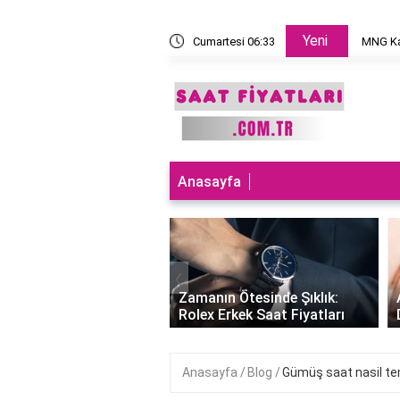
Yeni
 takılır?
Cumartesi 06:33
MNG Ka
Anasayfa
‹
ları Teknolojiyle
uran Şıklık: Akıllı
Zamanın Ötesinde Şıklık:
Saatleri Fiyatları..
Rolex Erkek Saat Fiyatları
Anasayfa
Blog
Gümüş saat nasil te