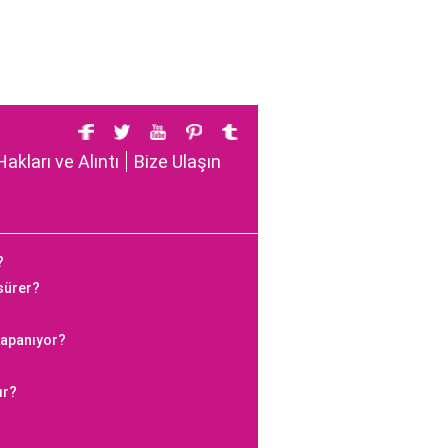
Hakları ve Alıntı
Bize Ulaşın
?
 sürer?
kapanıyor?
ır?