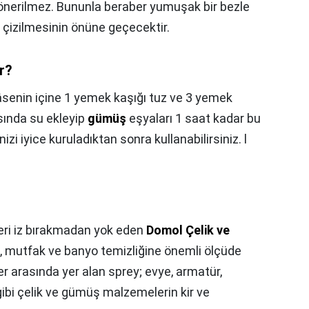
ı önerilmez. Bununla beraber yumuşak bir bezle
n çizilmesinin önüne geçecektir.
r?
senin içine 1 yemek kaşığı tuz ve 3 yemek
sında su ekleyip
gümüş
eşyaları 1 saat kadar bu
zi iyice kuruladıktan sonra kullanabilirsiniz. l
eri iz bırakmadan yok eden
Domol Çelik ve
, mutfak ve banyo temizliğine önemli ölçüde
er arasında yer alan sprey; evye, armatür,
ibi çelik ve gümüş malzemelerin kir ve