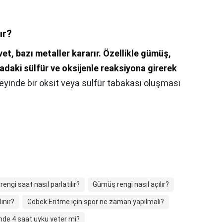
ır?
vet, bazı metaller kararır.
Özellikle gümüş,
avadaki sülfür ve oksijenle reaksiyona girerek
eyinde bir oksit veya sülfür tabakası oluşması
engi saat nasıl parlatılır?
Gümüş rengi nasıl açılır?
ınır?
Göbek Eritme için spor ne zaman yapılmalı?
nde 4 saat uyku yeter mi?