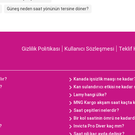
Güneş neden saat yönünün tersine döner?
Gizlilik Politikası
Kullanıcı Sözleşmesi
Teklif 
lır?
Kanada işsizlik maaşı ne kadar
ç?
Kan sulandırıcı etkisi ne kadar
Lamy hangi ülke?
MNG Kargo akşam saat kaçta 
Saat çeşitleri nelerdir?
Bir kol saatinin ömrü ne kadard
?
Invicta Pro Diver kaç mm?
Saat pili kaç ayda değişir?