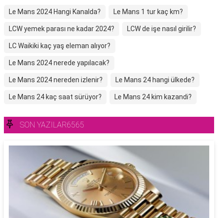
Le Mans 2024 Hangi Kanalda?
Le Mans 1 tur kaç km?
LCW yemek parası ne kadar 2024?
LCW de işe nasıl girilir?
LC Waikiki kaç yaş eleman alıyor?
Le Mans 2024 nerede yapılacak?
Le Mans 2024 nereden izlenir?
Le Mans 24 hangi ülkede?
Le Mans 24 kaç saat sürüyor?
Le Mans 24 kim kazandi?
SON YAZILAR6565