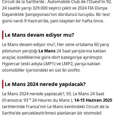
Circuit de la Sarthe'de . Automobile Club de l'Ouest'in 92.
24 saatlik yarışı 329.000 seyirci çekti ve 2024 FIA Dünya
Dayanıklılık Şampiyonası'nın dördüncü turuydu. Bir test
günü vardı 9 Haziran'da, yani olaydan bir hafta önce.
Le Mans devam ediyor mu?
Le Mans devam ediyor mu?,
Her sene ortalama 60 yarış
pilotunun yarıştığı
Le Mans
24 Saat yarışlarına katılan
araçlar, özelliklerine göre dört kategoriye ayrılmıştır.
Hypercar (eski adıyla LMP1) ve LMP2, yarışa katılan
otomobiller içerisindeki en üst iki sınıftır.
Le Mans 2024 nerede yapılacak?
Le Mans 2024 nerede yapılacak?,
93. Le Mans 24 Saat
e
(Fransızca: 93
24 Heures du Mans ),
14-15 Haziran 2025
tarihlerinde Fransa'nın Le Mans kentindeki Circuit de la
Sarthe'de gerçekleştirilmesi planlanan bir otomobil