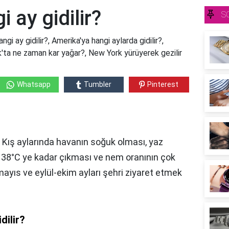
 ay gidilir?
S
gi ay gidilir?, Amerika'ya hangi aylarda gidilir?,
k'ta ne zaman kar yağar?, New York yürüyerek gezilir
Whatsapp
Tumbler
Pinterest
, Kış aylarında havanın soğuk olması, yaz
ın 38°C ye kadar çıkması ve nem oranının çok
ayıs ve eylül-ekim ayları şehri ziyaret etmek
dilir?