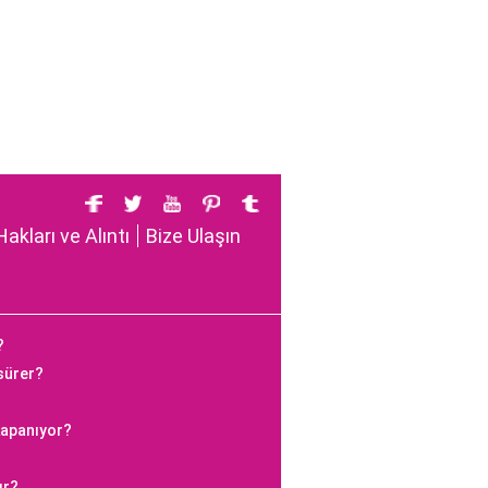
Hakları ve Alıntı
Bize Ulaşın
?
 sürer?
kapanıyor?
ır?