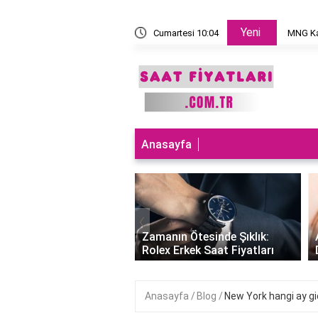
Yeni
 takılır?
Cumartesi 10:04
MNG Ka
Anasayfa
‹
ları Teknolojiyle
uran Şıklık: Akıllı
Zamanın Ötesinde Şıklık:
Saatleri Fiyatları..
Rolex Erkek Saat Fiyatları
Anasayfa
Blog
New York hangi ay gid