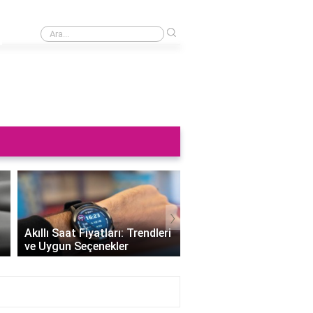
›
Saat neden sağa takılmaz?
›
Altın Saat Fiyatları: Z
Akıllı Saat Fiyatları: Trendleri
Değerini Altınla Çerçe
ve Uygun Seçenekler
Zamanı