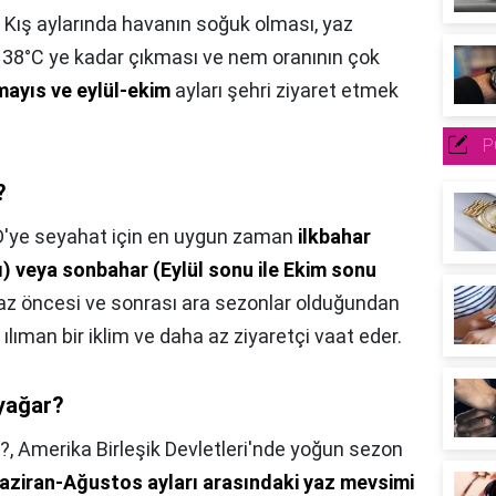
,
Kış aylarında havanın soğuk olması, yaz
ın 38°C ye kadar çıkması ve nem oranının çok
mayıs ve eylül-ekim
ayları şehri ziyaret etmek
P
?
'ye seyahat için en uygun zaman
ilkbahar
) veya sonbahar (Eylül sonu ile Ekim sonu
az öncesi ve sonrası ara sezonlar olduğundan
lıman bir iklim ve daha az ziyaretçi vaat eder.
yağar?
?,
Amerika Birleşik Devletleri'nde yoğun sezon
aziran-Ağustos ayları arasındaki yaz mevsimi