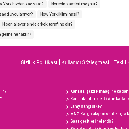
w York bizden kaç saat?
Nerenin saatleri meşhur?
saati uygulanıyor?
New York iklimi nasıl?
Nişan alışverişinde erkek tarafı ne alır?
 geline ne takılır?
Gizlilik Politikası
Kullanıcı Sözleşmesi
Teklif 
lır?
Kanada işsizlik maaşı ne kadar
ç?
Kan sulandırıcı etkisi ne kadar
Lamy hangi ülke?
MNG Kargo akşam saat kaçta 
Saat çeşitleri nelerdir?
Bir kol saatinin ömrü ne kadard