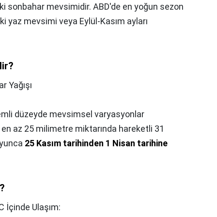
aki sonbahar mevsimidir. ABD'de en yoğun sezon
ki yaz mevsimi veya Eylül-Kasım ayları
.
lir?
ar Yağışı
nemli düzeyde mevsimsel varyasyonlar
i en az 25 milimetre miktarında hareketli 31
boyunca
25 Kasım tarihinden 1 Nisan tarihine
e?
 İçinde Ulaşım: