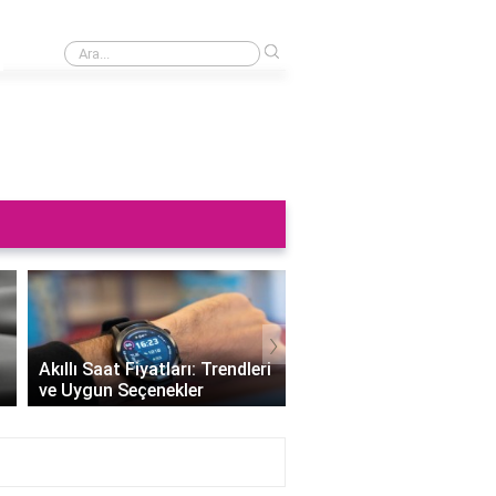
›
Saat neden sağa takılmaz?
›
Altın Saat Fiyatları: Z
Akıllı Saat Fiyatları: Trendleri
Değerini Altınla Çerçe
ve Uygun Seçenekler
Zamanı