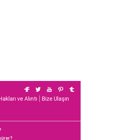
Hakları ve Alıntı
Bize Ulaşın
?
 sürer?