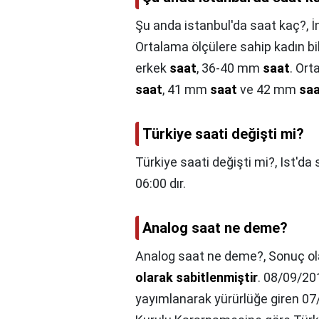
Şu anda istanbul'da saat kaç?,
İ
Ortalama ölçülere sahip kadın bi
erkek
saat
, 36-40 mm
saat
. Ort
saat
, 41 mm
saat
ve 42 mm
sa
Türkiye saati değişti mi?
Türkiye saati değişti mi?,
Ist'da
06:00 dır.
Analog saat ne deme?
Analog saat ne deme?,
Sonuç o
olarak sabitlenmiştir
. 08/09/20
yayımlanarak yürürlüğe giren 07/