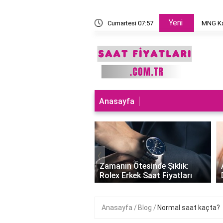
Yeni
 takılır?
Cumartesi 07:57
MNG Ka
Anasayfa
‹
ları Teknolojiyle
uran Şıklık: Akıllı
Zamanın Ötesinde Şıklık:
Saatleri Fiyatları..
Rolex Erkek Saat Fiyatları
Anasayfa
Blog
Normal saat kaçta?