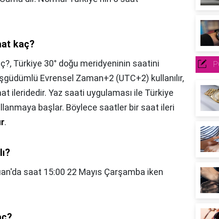
aat kaç?
aç?,
Türkiye 30° doğu meridyeninin saatini
P
 Eşgüdümlü Evrensel Zaman+2 (UTC+2) kullanılır,
at ileridedir. Yaz saati uygulaması ile Türkiye
lanmaya başlar. Böylece saatler bir saat ileri
r
.
lı?
an'da saat 15:00 22 Mayıs Çarşamba iken
aç?