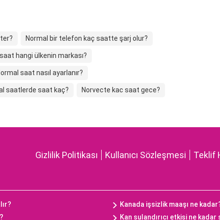
iter?
Normal bir telefon kaç saatte şarj olur?
aat hangi ülkenin markası?
ormal saat nasıl ayarlanır?
l saatlerde saat kaç?
Norvecte kac saat gece?
Gizlilik Politikası
Kullanıcı Sözleşmesi
Teklif 
lır?
Kanada işsizlik maaşı ne kadar
ç?
Kan sulandırıcı etkisi ne kadar