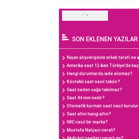
SON EKLENEN YAZILAR
Nişan alışverişinde erkek tarafı ne a
Amerika saat 12 iken Türkiye'de ka
Hangi durumlarda iade alınmaz?
Köstekli saat nasıl takılır?
Saat neden sağa takılmaz?
Saat 44 mm nedir?
Otomatik kurmalı saat nasıl kurulur
Saat altın hangi altın?
IWC nasıl bir marka?
Mustafa Nalçacı nereli?
Akıllı kol saatleri zararlı mı?