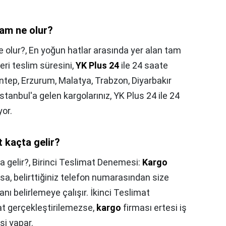
am ne olur?
 olur?,
En yoğun hatlar arasında yer alan tam
ri teslim süresini,
YK Plus 24
ile 24 saate
ntep, Erzurum, Malatya, Trabzon, Diyarbakır
tanbul'a gelen kargolarınız, YK Plus 24 ile 24
yor.
 kaçta gelir?
 gelir?,
Birinci Teslimat Denemesi:
Kargo
sa, belirttiğiniz telefon numarasından size
ı belirlemeye çalışır. İkinci Teslimat
t gerçekleştirilemezse,
kargo
firması ertesi iş
si yapar.