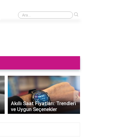
›
Saat neden sağa takılmaz?
›
Altın Saat Fiyatları: Z
Akıllı Saat Fiyatları: Trendleri
Değerini Altınla Çerçe
ve Uygun Seçenekler
Zamanı