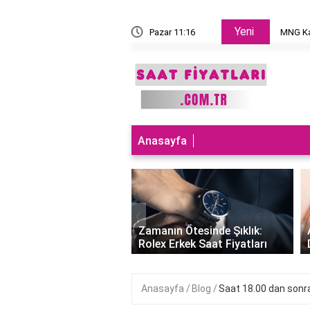
Yeni
 takılır?
Pazar 11:16
MNG Ka
Anasayfa
‹
ları Teknolojiyle
uran Şıklık: Akıllı
Zamanın Ötesinde Şıklık:
Saatleri Fiyatları..
Rolex Erkek Saat Fiyatları
Anasayfa
Blog
Saat 18.00 dan sonra