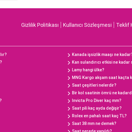
Gizlilik Politikası
Kullanıcı Sözleşmesi
Teklif 
lır?
Kanada işsizlik maaşı ne kadar
ç?
Kan sulandırıcı etkisi ne kadar
Lamy hangi ülke?
MNG Kargo akşam saat kaçta 
Saat çeşitleri nelerdir?
Bir kol saatinin ömrü ne kadard
?
Invicta Pro Diver kaç mm?
Saat pili kaç ayda değişir?
Rolex en pahalı saat kaç TL?
Saat 38 mm ne demek?
Saat nerede yapıldı?