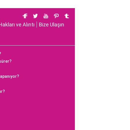
Hakları ve Alıntı
Bize Ulaşın
?
 sürer?
kapanıyor?
ır?