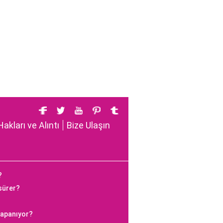
Hakları ve Alıntı
Bize Ulaşın
?
 sürer?
kapanıyor?