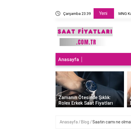
Yeni
 takılır?
Çarşamba 23:39
MNG Ka
Anasayfa
‹
ları Teknolojiyle
uran Şıklık: Akıllı
Zamanın Ötesinde Şıklık:
Saatleri Fiyatları..
Rolex Erkek Saat Fiyatları
Anasayfa
Blog
Saatin camı ne olmal