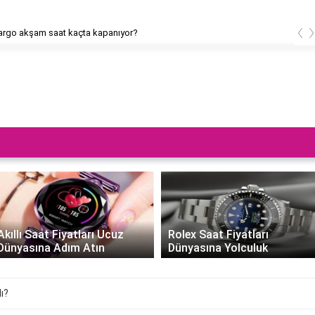
‹
rgo akşam saat kaçta kapanıyor?
Akıllı Saat Fiyatları Ucuz
Rolex Saat Fiyatları
Dünyasına Adım Atın
Dünyasına Yolculuk
ı?