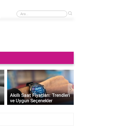
›
Saat neden sağa takılmaz?
›
Altın Saat Fiyatları: Z
Akıllı Saat Fiyatları: Trendleri
Değerini Altınla Çerçe
ve Uygun Seçenekler
Zamanı