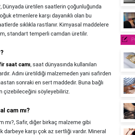
?,
Dünyada üretilen saatlerin çoğunluğunda
 soğuk etmenlere karşı dayanıklı olan bu
lerde sıklıkla rastlanır. Kimyasal maddelere
m, standart temperli camdan üretilir.
P
ı?
fir saat camı
, saat dünyasında kullanılan
rdır. Adını üretildiği malzemeden yani safirden
astan sonraki en sert maddedir. Buna bağlı
çizebileceğini söyleyebiliriz.
ral cam mı?
am mı?,
Safir, diğer birkaç malzeme gibi
k darbeye karşı çok az sertliği vardır. Mineral