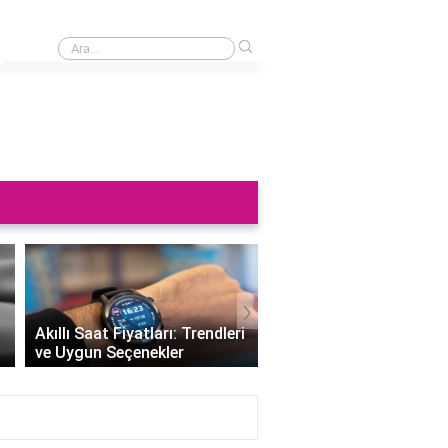
›
Saat neden sağa takılmaz?
›
Altın Saat Fiyatları: Z
Akıllı Saat Fiyatları: Trendleri
Değerini Altınla Çerçe
ve Uygun Seçenekler
Zamanı