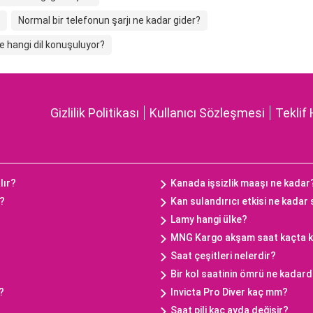
Normal bir telefonun şarjı ne kadar gider?
e hangi dil konuşuluyor?
Gizlilik Politikası
Kullanıcı Sözleşmesi
Teklif 
lır?
Kanada işsizlik maaşı ne kadar
ç?
Kan sulandırıcı etkisi ne kadar
Lamy hangi ülke?
MNG Kargo akşam saat kaçta 
Saat çeşitleri nelerdir?
Bir kol saatinin ömrü ne kadard
?
Invicta Pro Diver kaç mm?
Saat pili kaç ayda değişir?