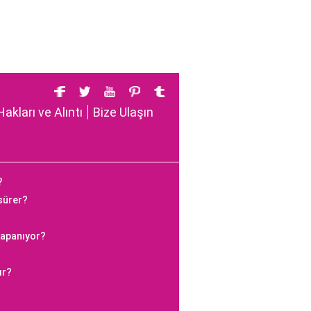
Hakları ve Alıntı
Bize Ulaşın
?
 sürer?
kapanıyor?
ır?