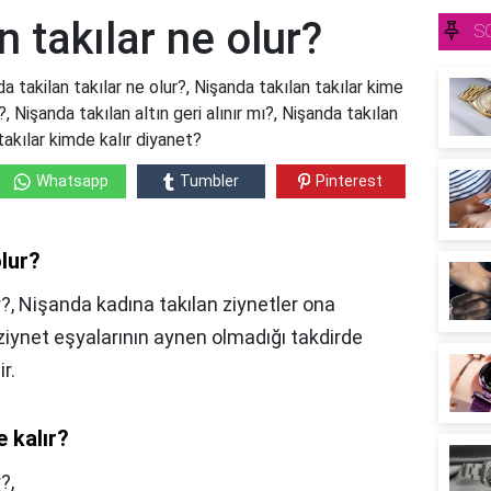
n takılar ne olur?
S
a takilan takılar ne olur?, Nişanda takılan takılar kime
?, Nişanda takılan altın geri alınır mı?, Nişanda takılan
 takılar kimde kalır diyanet?
Whatsapp
Tumbler
Pinterest
olur?
r?, Nişanda kadına takılan ziynetler ona
 ziynet eşyalarının aynen olmadığı takdirde
r.
e kalır?
?,