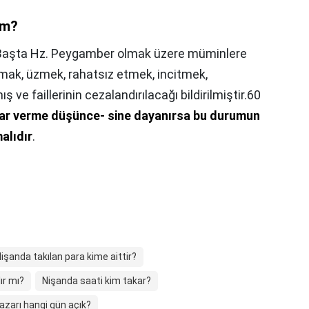
ım?
Başta Hz. Peygamber olmak üzere müminlere
mak, üzmek, rahatsız etmek, incitmek,
e faillerinin cezalandırılacağı bildirilmiştir.60
rar verme düşünce- sine dayanırsa bu durumun
alıdır
.
işanda takılan para kime aittir?
ır mı?
Nişanda saati kim takar?
azarı hangi gün açık?