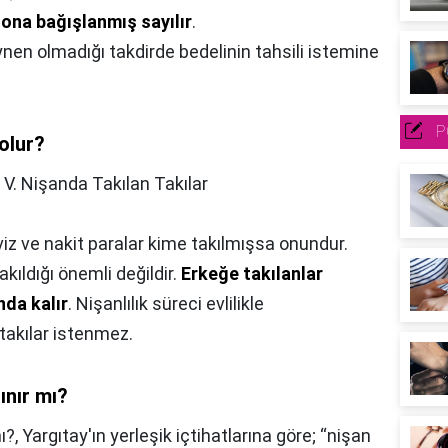
r
ona bağışlanmış sayılır
.
ynen olmadığı takdirde bedelinin tahsili istemine
P
olur?
,
V. Nişanda Takılan Takılar
öviz ve nakit paralar kime takılmışsa onundur.
kıldığı önemli değildir.
Erkeğe takılanlar
nda kalır
. Nişanlılık süreci evlilikle
takılar istenmez.
ınır mı?
ı?,
Yargıtay'ın yerleşik içtihatlarına göre; “nişan