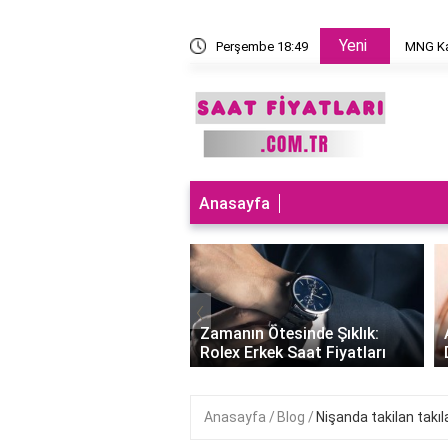
Yeni
 takılır?
Perşembe 18:49
MNG Ka
Anasayfa
‹
ları Teknolojiyle
uran Şıklık: Akıllı
Zamanın Ötesinde Şıklık:
Saatleri Fiyatları..
Rolex Erkek Saat Fiyatları
Anasayfa
Blog
Nişanda takilan takıl