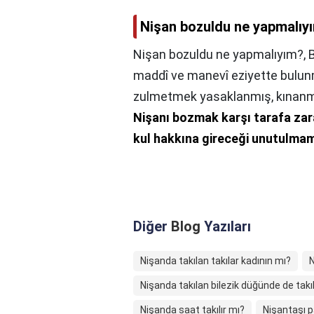
Nişan bozuldu ne yapmalıy
Nişan bozuldu ne yapmalıyım?,
maddî ve manevî eziyette bulun
zulmetmek yasaklanmış, kınanmış v
Nişanı bozmak karşı tarafa za
kul hakkına gireceği unutulmam
Diğer
Blog
Yazıları
Nişanda takılan takılar kadının mı?
N
Nişanda takılan bilezik düğünde de takıl
Nişanda saat takılır mı?
Nişantaşı p