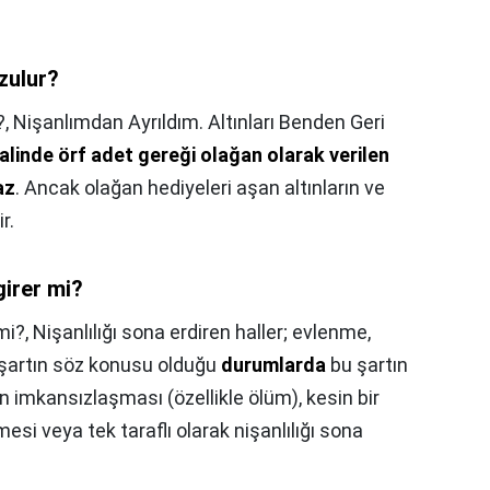
zulur?
?,
Nişanlımdan Ayrıldım. Altınları Benden Geri
linde örf adet gereği olağan olarak verilen
az
. Ancak olağan hediyeleri aşan altınların ve
r.
irer mi?
mi?,
Nişanlılığı sona erdiren haller; evlenme,
r şartın söz konusu olduğu
durumlarda
bu şartın
 imkansızlaşması (özellikle ölüm), kesin bir
i veya tek taraflı olarak nişanlılığı sona